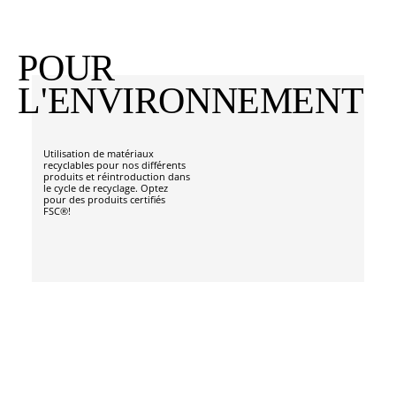
POUR
L'ENVIRONNEMENT
Utilisation de matériaux
recyclables pour nos différents
produits et réintroduction dans
le cycle de recyclage. Optez
pour des produits certifiés
FSC®!
Druckverschlussbeutel aus LDPE
in
NOTRE GAMME
verschiedensten Formaten ohne und mit
DE PRODUITS
Beschriftungsfeld auf Anfrage.